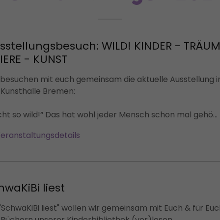
sstellungsbesuch: WILD! KINDER - TRÄU
TIERE - KUNST
 besuchen mit euch gemeinsam die aktuelle Ausstellung i
 Kunsthalle Bremen:
cht so wild!“ Das hat wohl jeder Mensch schon mal gehö...
eranstaltungsdetails
hwaKiBi liest
 "SchwaKiBi liest" wollen wir gemeinsam mit Euch & für Eu
 Büchern unserer Kinderbibliothek (vor)lesen.