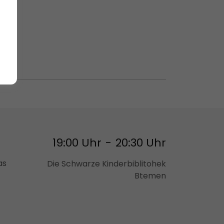
19:00 Uhr
-
20:30 Uhr
as
Die Schwarze Kinderbiblitohek
Btemen