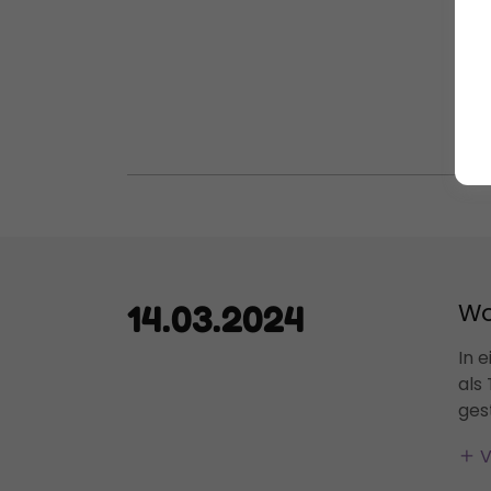
Wor
.
Haa
V
Wo
14.03.2024
In 
als
gest
V