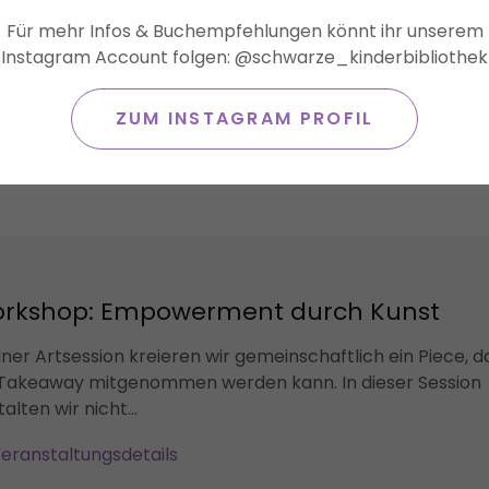
kshopleitung: Sophia Heslop (sie/ihr)
Für mehr Infos & Buchempfehlungen könnt ihr unserem
Instagram Account folgen: @schwarze_kinderbibliothek
rworkshop zu Afroh...
eranstaltungsdetails
ZUM INSTAGRAM PROFIL
rkshop: Empowerment durch Kunst
einer Artsession kreieren wir gemeinschaftlich ein Piece, d
 Takeaway mitgenommen werden kann. In dieser Session
alten wir nicht...
eranstaltungsdetails